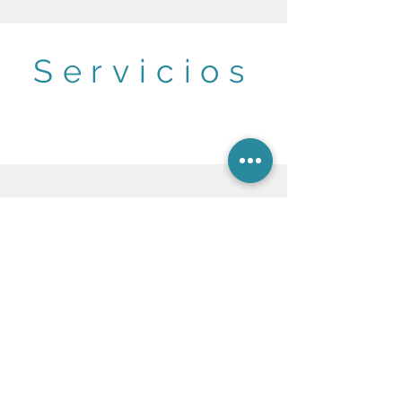
Servicios
Patriotismo 13, Lomas de
Chapultepec, Miguel
Hidalgo, 11000,
CDMX
Cita por WhatsApp :
55 7182 3351
© 2025
Acupuntura Clásica México.