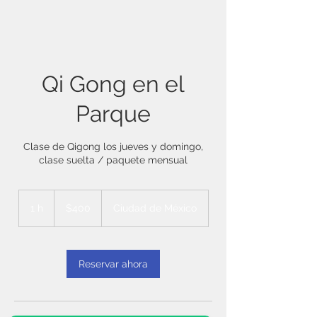
Qi Gong en el
Parque
Clase de Qigong los jueves y domingo,
clase suelta / paquete mensual
400
pesos
1 h
1
$400
Ciudad de México
mexicanos
Reservar ahora